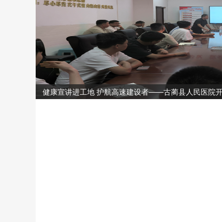
健康宣讲进工地 护航高速建设者——古蔺县人民医院开展
情暖“八一”拥军情 初心如磐践担当——古蔺县人民医院开