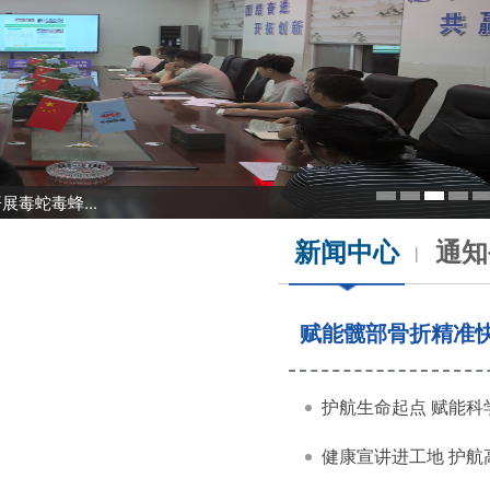
毒蛇毒蜂...
展退役...
1
2
3
4
新闻中心
通知
|
赋能髋部骨折精准快