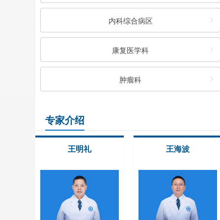
内科综合病区
康复医学科
肿瘤科
专家介绍
王明礼
王海波
邹本学