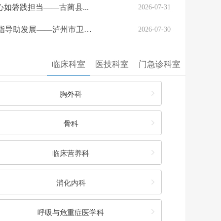
心如磐践担当——古蔺县...
2026-07-31
对标把脉促提升 精准指导助发展——泸州市卫健...
2026-07-30
务暖人心 古蔺县人民医...
2026-07-29
临床科室
医技科室
门急诊科室
强化基金监管守护民生底线——县医保局到古人医...
2026-07-28
胸外科
骨科
临床营养科
消化内科
呼吸与危重症医学科